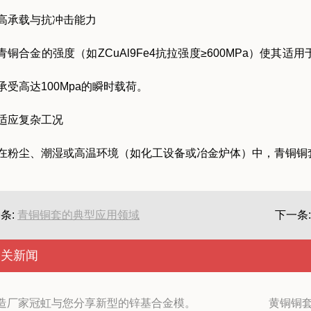
高承载与抗冲击能力
青铜合金的强度（如ZCuAl9Fe4抗拉强度≥600MPa）使
承受高达100Mpa的瞬时载荷。
适应复杂工况
在粉尘、潮湿或高温环境（如化工设备或冶金炉体）中，青铜铜
条:
青铜铜套的典型应用领域
下一条
相关新闻
造厂家冠虹与您分享新型的锌基合金模。
黄铜铜