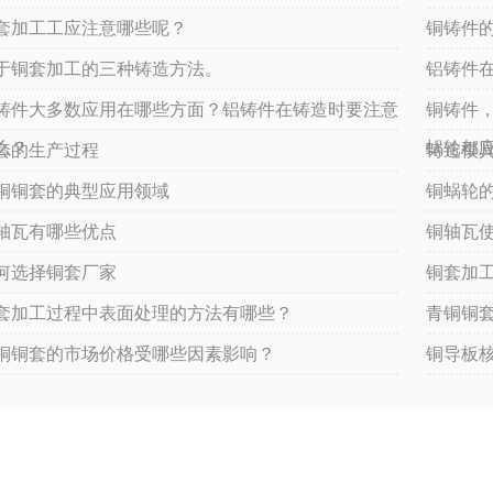
套加工工应注意哪些呢？
铜铸件
于铜套加工的三种铸造方法。
铝铸件
铸件大多数应用在哪些方面？铝铸件在铸造时要注意
铜铸件
么？
蜗轮都
套的生产过程
铸造模
铜铜套的典型应用领域
铜蜗轮
轴瓦有哪些优点
铜轴瓦
何选择铜套厂家
铜套加
套加工过程中表面处理的方法有哪些？
青铜铜
铜铜套的市场价格受哪些因素影响？
铜导板