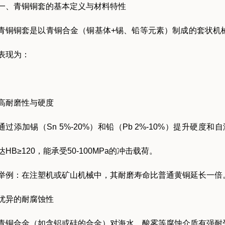
一、青铜铜套的基本定义与材料特性
青铜铜套是以青铜合金（铜基体+锡、铅等元素）制成的套状机
表现为：
高耐磨性与硬度
通过添加锡（Sn 5%-20%）和铅（Pb 2%-10%）提升硬度和
达HB≥120，能承受50-100MPa的冲击载荷。
举例：在注塑机或矿山机械中，其耐磨寿命比普通黄铜延长一倍
优异的耐腐蚀性
青铜合金（如含铝或硅的合金）对海水、酸雾等腐蚀介质有强耐