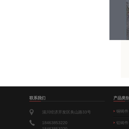
联系我们
产品类
铜铸件
淄川经济开发区奂山路33号
18463853220
铝铸件
18463853220