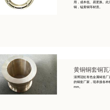
用，成本低、易更换。此
铜，锰黄铜等材质。
黄铜铜套铜瓦
淄博冠虹有色金属铸造厂
的铜套厂家，现承接各种材
mm。