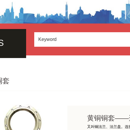
S
铜套
黄铜铜套——
又叫铜法兰、法兰盘。连