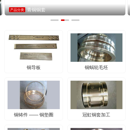
青铜铜套
产品分类
铜导板
铜蜗轮毛坯
铜铸件 —— 铜垫圈
冠虹铜套加工