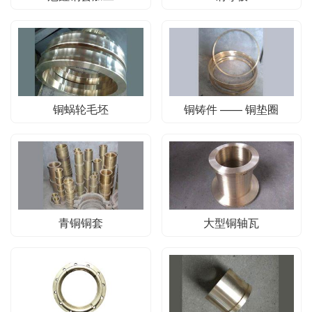
铜蜗轮毛坯
铜铸件 —— 铜垫圈
青铜铜套
大型铜轴瓦