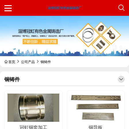
首页
公司产品
铜铸件
铜铸件
冠虹铜套加工
铜导板