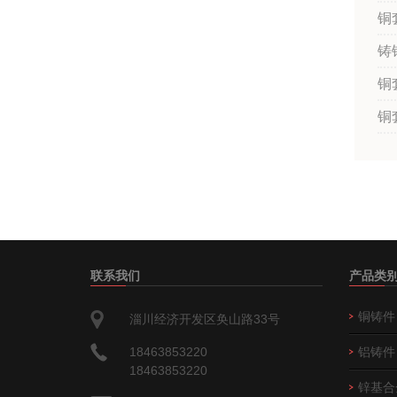
铜
铸
铜
铜
联系我们
产品类
铜铸件
淄川经济开发区奂山路33号
18463853220
铝铸件
18463853220
锌基合