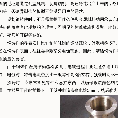
面的毛坯是通过孔型轧制、切屑铣削、高速铸造出产出来的，然
相等，否则异型带的板型不能满足用户的需求。
规划铜铸件时，不只需根据工作条件和金属材料功用承认几何
特征的角度考虑规划的合理性，即明显的标准效应和凝聚、缩短
析、变形和开裂等缺陷。
铜铸件的显微安排比轧制和轧制的铜材疏松，外观粗糙多孔。
留在铜铸件表面，往往会导致部分电镀现象。因此，清洁铜铸件
银质量的要害。
由于铜铸件金属结构疏松多孔，电镀进程中要注意各道工序
序；电镀时，冲击电流密度比一般零件高3倍左右，预镀时间比
预铸时，应常常摇晃零件和悬挂东西，以确保镀层颜色均匀
量；在摇晃工件的前提下，用脉冲电流密度电镀5min，然后改