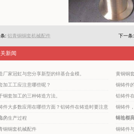
条:
铝青铜铜套机械配件
下一条
相关新闻
造厂家冠虹与您分享新型的锌基合金模。
黄铜铜
套加工工应注意哪些呢？
铜铸件
于铜套加工的三种铸造方法。
铝铸件
铸件大多数应用在哪些方面？铝铸件在铸造时要注意
铜铸件
么？
蜗轮都
套的生产过程
铸造模
青铜铜套机械配件
铜铸件