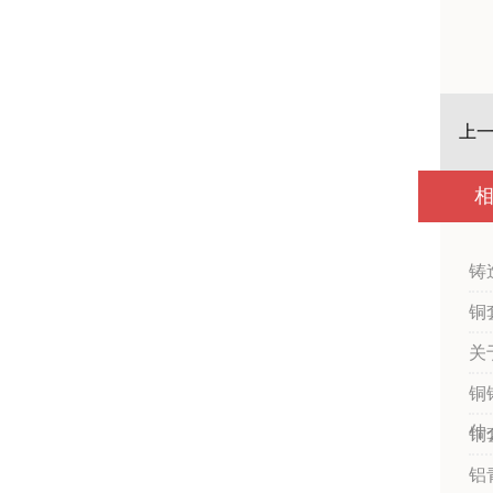
上一
铸
铜
关
铜
什
铜
铝