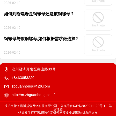
2026-02-10
如何判断螺母是铜螺母还是镀铜螺母？
2026-02-10
铜螺母与镀铜螺母,如何根据需求做选择?
2026-02-10
淄川经济开发区奂山路33号
18463853220
zbguanhong@126.com
http://m.zbguanhong.com/
技术支持：淄博益森网络科技有限公司
备案号鲁ICP备2023011100号-1
站
点地图
铜导板生产厂家,铜铸件定做价格要多少,铜蜗轮材质怎么样