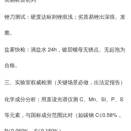
锉刀测试：硬度达标则锉痕浅；劣质易锉出深痕、发
脆。
盐雾快检：滴盐水 24h，镀层螺母无锈点、无起泡为
合格。
三、实验室权威检测（关键场景必做，出法定报告）
化学成分分析：用直读光谱仪测 C、Mn、Si、P、S
等元素，与国标成分范围比对（如碳钢 C≤0.58%，
P≤0.060%，S≤0.150%）。