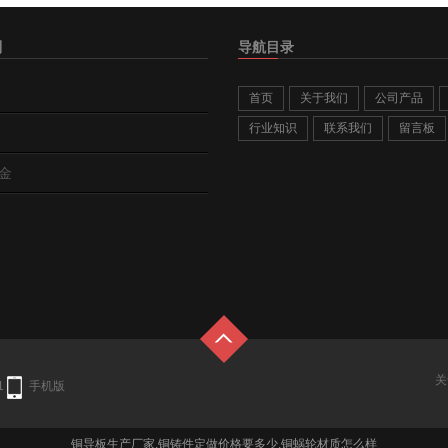
别
导航目录
首页
关于我们
公司产品
行业知识
联系我们
留言板
金
关
1
手机版
铜导板生产厂家,铜铸件定做价格要多少,铜蜗轮材质怎么样