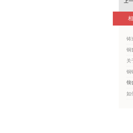
上一
铸
铜
关
铜
什
铜
如