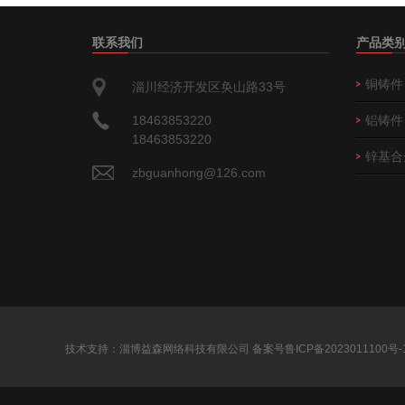
联系我们
产品类
铜铸件
淄川经济开发区奂山路33号
18463853220
铝铸件
18463853220
锌基合
zbguanhong@126.com
技术支持：淄博益森网络科技有限公司
备案号鲁ICP备2023011100号-