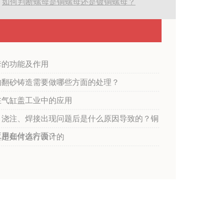
:
如何判断螺母是铜螺母还是镀铜螺母？
套的功能及作用
的翻砂铸造需要做哪些方面的处理？
在气缸盖工业中的应用
，浇注、焊接出现问题后是什么原因导致的？铜
应用在什么方面？
具是如何进行设计的