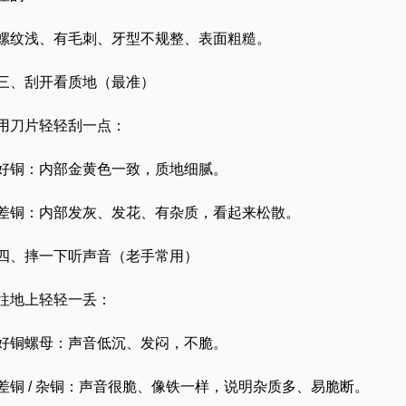
螺纹浅、有毛刺、牙型不规整、表面粗糙。
三、刮开看质地（最准）
用刀片轻轻刮一点：
好铜：内部金黄色一致，质地细腻。
差铜：内部发灰、发花、有杂质，看起来松散。
四、摔一下听声音（老手常用）
往地上轻轻一丢：
好铜螺母：声音低沉、发闷，不脆。
差铜 / 杂铜：声音很脆、像铁一样，说明杂质多、易脆断。