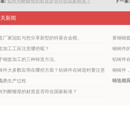
条:
如何判断螺母的材质是否符合国家标准？
下一条
相关新闻
造厂家冠虹与您分享新型的锌基合金模。
黄铜铜
套加工工应注意哪些呢？
铜铸件
于铜套加工的三种铸造方法。
铝铸件
铸件大多数应用在哪些方面？铝铸件在铸造时要注意
铜铸件
么？
蜗轮都
套的生产过程
铸造模
何判断螺母的材质是否符合国家标准？