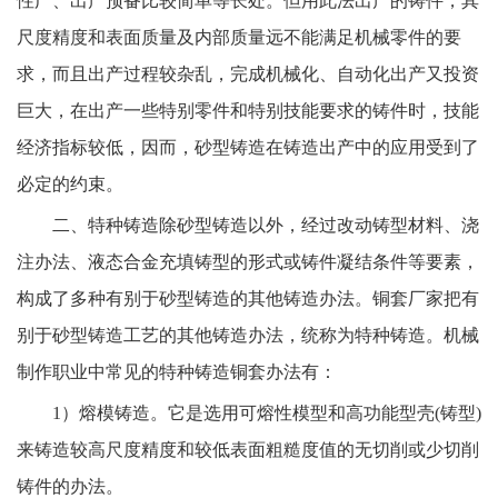
性广、出产预备比较简单等长处。但用此法出产的铸件，其
尺度精度和表面质量及内部质量远不能满足机械零件的要
求，而且出产过程较杂乱，完成机械化、自动化出产又投资
巨大，在出产一些特别零件和特别技能要求的铸件时，技能
经济指标较低，因而，砂型铸造在铸造出产中的应用受到了
必定的约束。
二、特种铸造除砂型铸造以外，经过改动铸型材料、浇
注办法、液态合金充填铸型的形式或铸件凝结条件等要素，
构成了多种有别于砂型铸造的其他铸造办法。
铜套厂家
把有
别于砂型铸造工艺的其他铸造办法，统称为特种铸造。机械
制作职业中常见的特种铸造铜套办法有：
1
）
熔模铸造。它是选用可熔性模型和高功能型壳
(铸型)
来铸造较高尺度精度和较低表面粗糙度值的无切削或少切削
铸件的办法。