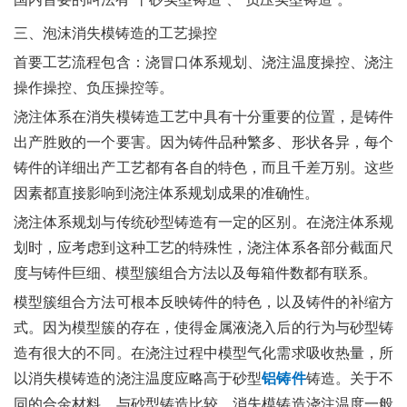
三、泡沫消失模铸造的工艺操控
首要工艺流程包含：浇冒口体系规划、浇注温度操控、浇注
操作操控、负压操控等。
浇注体系在消失模铸造工艺中具有十分重要的位置，是铸件
出产胜败的一个要害。因为铸件品种繁多、形状各异，每个
铸件的详细出产工艺都有各自的特色，而且千差万别。这些
因素都直接影响到浇注体系规划成果的准确性。
浇注体系规划与传统砂型铸造有一定的区别。在浇注体系规
划时，应考虑到这种工艺的特殊性，浇注体系各部分截面尺
度与铸件巨细、模型簇组合方法以及每箱件数都有联系。
模型簇组合方法可根本反映铸件的特色，以及铸件的补缩方
式。因为模型簇的存在，使得金属液浇入后的行为与砂型铸
造有很大的不同。在浇注过程中模型气化需求吸收热量，所
以消失模铸造的浇注温度应略高于砂型
铝铸件
铸造。关于不
同的合金材料，与砂型铸造比较，消失模铸造浇注温度一般