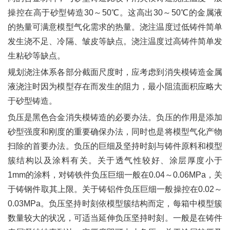
操控在高于砂型铸造30～50℃。这高出30～50℃的金属液
的热量可满意模型气化需求的热量。浇注温度过低铸件简单
发生浇不足、冷隔、皱皮等缺点。浇注温度过高铸件简单发
生粘砂等缺点。
规划浇注体系各部分截面尺度时，应考虑到消失模铸造金属
液浇注时因为模型存在而发生的阻力，最小阻流面积应略大
于砂型铸造。
负压是黑色合金消失模铸造的必要办法。负压的作用是添加
砂型强度和刚度的重要确保办法，同时也是将模型气化产物
扫除的首要办法。负压的巨细及坚持时刻与铸件原料和模型
簇结构以及涂料有关。关于透气性较好、涂层厚度小于
1mm的涂料，对铸铁件负压巨细一般在0.04～0.06MPa，关
于铸钢件取其上限。关于铸铝件负压巨细一般操控在0.02～
0.03MPa。负压坚持时刻依模型簇结构而定，每箱中模型簇
数量较大的状况，可适当延伸负压坚持时刻。一般是在铸件