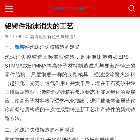
铝铸件泡沫消失的工艺
2017-08-14
淄博冠虹有色金属铸造厂
一、
铝铸件
泡沫消失模铸造的定义
泡沫消失模铸造又称实型铸造，是用泡沫塑料如EPS 、
STMMA或EPMMA等高分子材料制造成为与要出产铸造的
零件结构、尺度彻底一样的实型模具，经过浸涂耐火涂料
（起强化、光亮、透气作用）并烘干后，埋在干石英砂中经
三维振荡造型，浇铸造型砂箱在负压状态下浇入熔化的金属
液，使高分子材料模型受热气化抽出，进而被液体金属替代
冷却凝结后构成的一次性成型铸造新工艺出产铸件的新式铸
造方法。
二、泡沫消失模铸造的不同叫法
国内首要的叫法有“干砂实型铸造”、“负压实型铸造”。