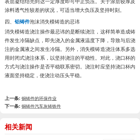
表层凝结结壳到达一定厚度即可中止负压。关于涂层较厚及
涂料透气性较差的状况，可适当增大负压及坚持时刻。
四、
铝铸件
泡沫消失模铸造的忌讳
消失模铸造浇注操作最忌讳的是断续浇注，这样简单造成铸
件发生冷隔缺点，即先浇入的金属液温度下降，导致与后浇
注的金属液之间发生冷隔。另外，消失模铸造浇注体系多选
用封闭式浇注体系，以坚持浇注的平稳性。对此，浇口杯的
方式与浇注操作是否平稳联系密切。浇注时应坚持浇口杯内
液面坚持稳定，使浇注动压头平稳。
上一条:
铜铸件的环保作业
下一条:
铜铸件汽车灰铸铁件
相关新闻