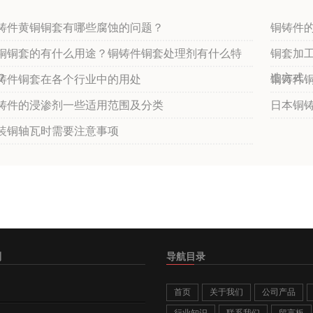
铸件黄铜铜套有哪些腐蚀的问题？
铜铸件
铜铜套的有什么用途？铜铸件铜套处理剂有什么特
铜套加
？
造方式
铸件铜套在各个行业中的用处
铜铸件
铸件的浸渗剂一些适用范围及分类
日本铜
装铜轴瓦时需要注意事项
别
导航目录
首页
关于我们
公司产品