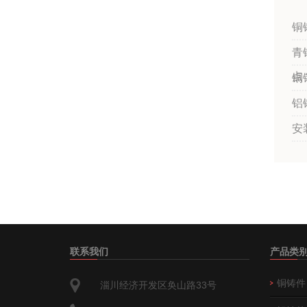
铜
青
点
铜
铝
安
联系我们
产品类
铜铸件
淄川经济开发区奂山路33号