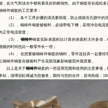
能，在大气和淡水中都有着良好的耐蚀性。由于铜套存在疏松多
铜铸件铜套的工艺要求：
（1）、各个工序步骤的清洗要彻底，防止残留在孔隙中的溶
（2）、铜铸件铜套镀银时，必须带电下槽，采用冲击电流密度
为正常电流密度；
（3）、
铜铸件
铜套实际表面积比计算的表面积大许多倍，
预镀的时间也比一般零件长一些；
（4）、在想要镀铜铸件铜套的铜时，零件连挂具一起要经常
止铜铸件铜套在镀银时产生花斑现象影响镀层外观质量。
以上是关于
铜铸件
铜套的一些适用范围和使用的注意事项，
本站，淄博冠虹竭诚为您服务，期待与您的合作，咨询热线：18463